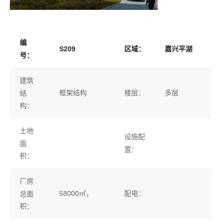
编
S209
区域：
嘉兴平湖
号：
建筑
框架结构
楼层：
多层
结
构：
土地
设施配
面
置：
积：
厂房
58000㎡，
配电：
总面
积：