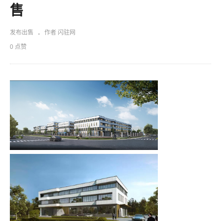
售
发布出售
作者 闪驻网
0 点赞