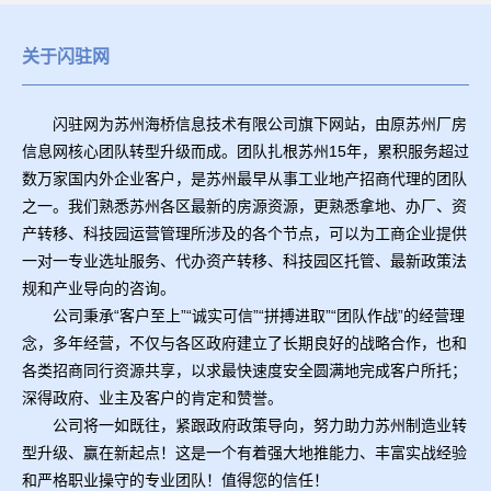
关于闪驻网
闪驻网为苏州海桥信息技术有限公司旗下网站，由原苏州厂房
信息网核心团队转型升级而成。团队扎根苏州15年，累积服务超过
数万家国内外企业客户，是苏州最早从事工业地产招商代理的团队
之一。我们熟悉苏州各区最新的房源资源，更熟悉拿地、办厂、资
产转移、科技园运营管理所涉及的各个节点，可以为工商企业提供
一对一专业选址服务、代办资产转移、科技园区托管、最新政策法
规和产业导向的咨询。
公司秉承“客户至上”“诚实可信”“拼搏进取”“团队作战”的经营理
念，多年经营，不仅与各区政府建立了长期良好的战略合作，也和
各类招商同行资源共享，以求最快速度安全圆满地完成客户所托；
深得政府、业主及客户的肯定和赞誉。
公司将一如既往，紧跟政府政策导向，努力助力苏州制造业转
型升级、赢在新起点！这是一个有着强大地推能力、丰富实战经验
和严格职业操守的专业团队！值得您的信任！