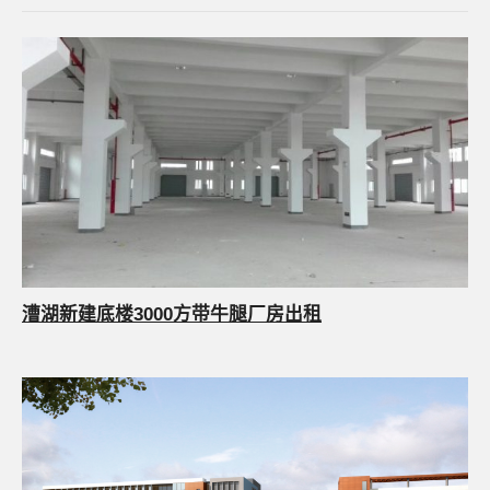
漕湖新建底楼3000方带牛腿厂房出租