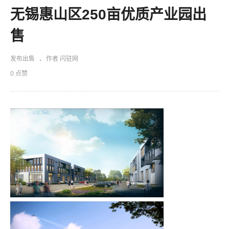
无锡惠山区250亩优质产业园出
售
发布出售
作者 闪驻网
0 点赞