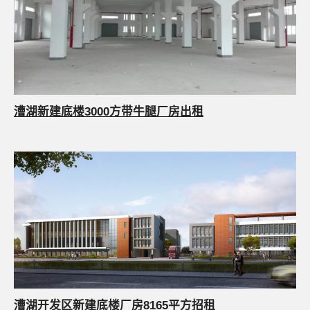
漕湖新建底楼3000方带牛腿厂房出租
漕湖开发区新建底楼厂房8165平方招租