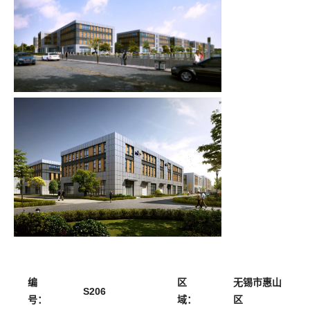
编
区
无锡市惠山
S206
号：
域：
区