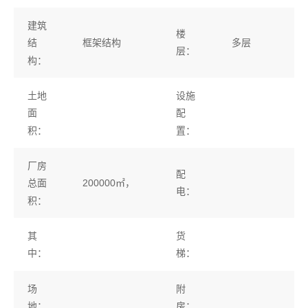
建筑
楼
框架结构
多层
结
层：
构：
土地
设施
面
配
积：
置：
厂房
配
200000㎡，
总面
电：
积：
其
货
中：
梯：
场
附
地：
房：