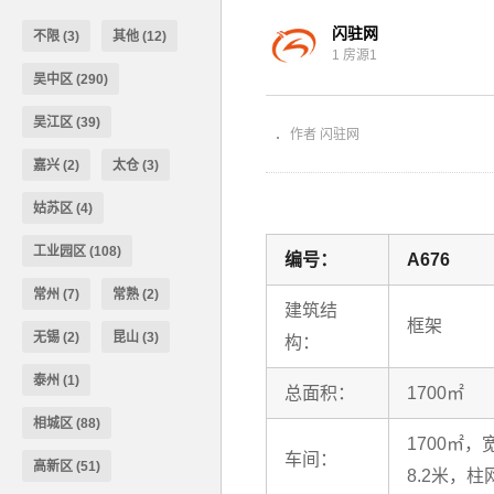
闪驻网
不限
(3)
其他
(12)
1 房源1
相城太平3200方多层厂房出租
吴中区
(290)
吴江区
(39)
作者 闪驻网
嘉兴
(2)
太仓
(3)
姑苏区
(4)
工业园区
(108)
编号：
A676
常州
(7)
常熟
(2)
建筑结
框架
无锡
(2)
昆山
(3)
构：
泰州
(1)
总面积：
1700㎡
相城区
(88)
1700㎡
车间：
高新区
(51)
8.2米，柱