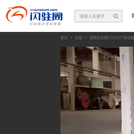
首页
出租
高新区底楼1700方厂房出租
视
频
播
放
器