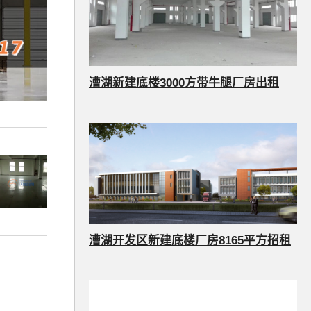
漕湖新建底楼3000方带牛腿厂房出租
漕湖开发区新建底楼厂房8165平方招租