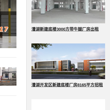
漕湖新建底楼3000方带牛腿厂房出租
漕湖开发区新建底楼厂房8165平方招租