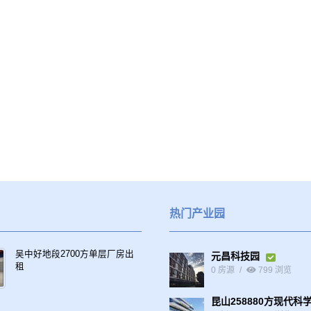
热门产业园
吴中好地段2700方单层厂房出
元昌科技园
租
0 房源
799 浏览
昆山258880方现代科