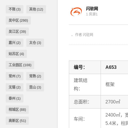
闪驻网
不限
(3)
其他
(12)
1 房源1
相城太平3200方多层厂房出租
吴中区
(290)
吴江区
(39)
作者 闪驻网
嘉兴
(2)
太仓
(3)
姑苏区
(4)
工业园区
(108)
编号：
A653
常州
(7)
常熟
(2)
建筑结
框架
无锡
(2)
昆山
(3)
构：
泰州
(1)
总面积：
2700㎡
相城区
(88)
2400㎡
车间：
高新区
(51)
5.4米，柱