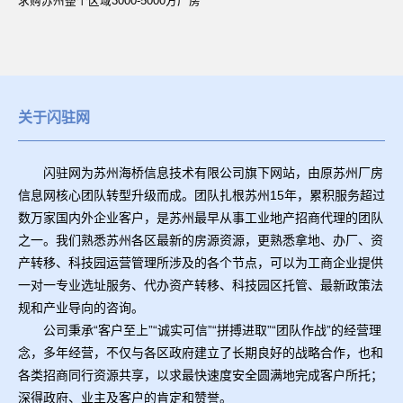
求购苏州整个区域3000-5000方厂房
关于闪驻网
闪驻网为苏州海桥信息技术有限公司旗下网站，由原苏州厂房
信息网核心团队转型升级而成。团队扎根苏州15年，累积服务超过
数万家国内外企业客户，是苏州最早从事工业地产招商代理的团队
之一。我们熟悉苏州各区最新的房源资源，更熟悉拿地、办厂、资
产转移、科技园运营管理所涉及的各个节点，可以为工商企业提供
一对一专业选址服务、代办资产转移、科技园区托管、最新政策法
规和产业导向的咨询。
公司秉承“客户至上”“诚实可信”“拼搏进取”“团队作战”的经营理
念，多年经营，不仅与各区政府建立了长期良好的战略合作，也和
各类招商同行资源共享，以求最快速度安全圆满地完成客户所托；
深得政府、业主及客户的肯定和赞誉。