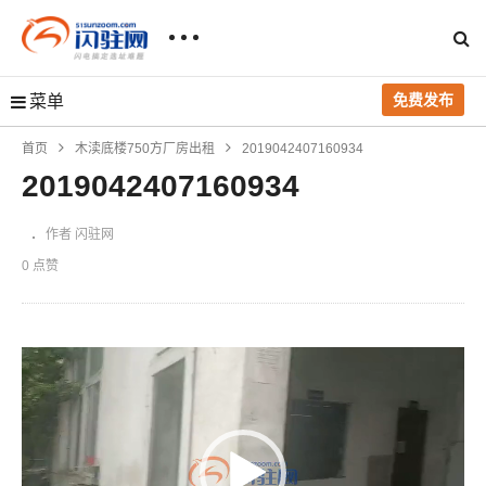
免费发布
菜单
首页
木渎底楼750方厂房出租
2019042407160934
2019042407160934
作者 闪驻网
0 点赞
视
频
播
放
器