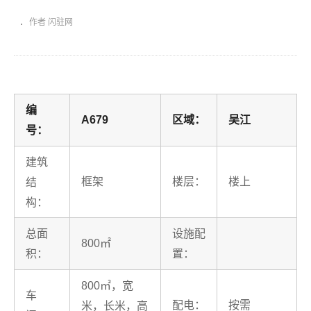
作者 闪驻网
编
A679
区域：
吴江
号：
建筑
框架
楼层：
楼上
结
构：
总面
设施配
800㎡
积：
置：
800㎡，宽
车
配电：
按需
米，长米，高