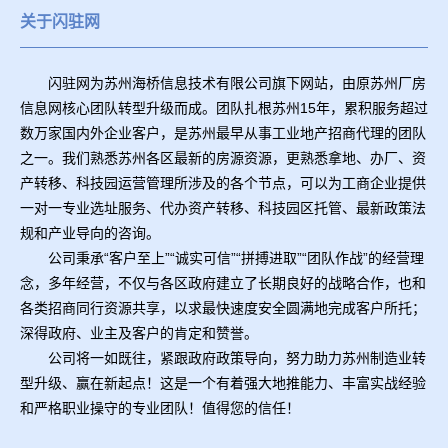
关于闪驻网
闪驻网为苏州海桥信息技术有限公司旗下网站，由原苏州厂房
信息网核心团队转型升级而成。团队扎根苏州15年，累积服务超过
数万家国内外企业客户，是苏州最早从事工业地产招商代理的团队
之一。我们熟悉苏州各区最新的房源资源，更熟悉拿地、办厂、资
产转移、科技园运营管理所涉及的各个节点，可以为工商企业提供
一对一专业选址服务、代办资产转移、科技园区托管、最新政策法
规和产业导向的咨询。
公司秉承“客户至上”“诚实可信”“拼搏进取”“团队作战”的经营理
念，多年经营，不仅与各区政府建立了长期良好的战略合作，也和
各类招商同行资源共享，以求最快速度安全圆满地完成客户所托；
深得政府、业主及客户的肯定和赞誉。
公司将一如既往，紧跟政府政策导向，努力助力苏州制造业转
型升级、赢在新起点！这是一个有着强大地推能力、丰富实战经验
和严格职业操守的专业团队！值得您的信任！