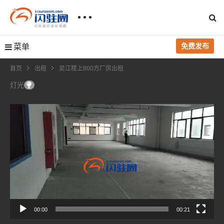
免费发布
菜单
首页
出租
吴江楼上800方厂房出租
灯光
视
频
播
放
器
00:00
00:21