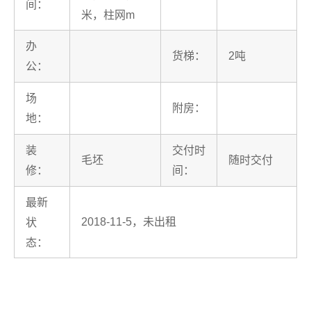
间：
米，柱网m
办
货梯：
2吨
公：
场
附房：
地：
装
交付时
毛坯
随时交付
修：
间：
最新
2018-11-5，未出租
状
态：