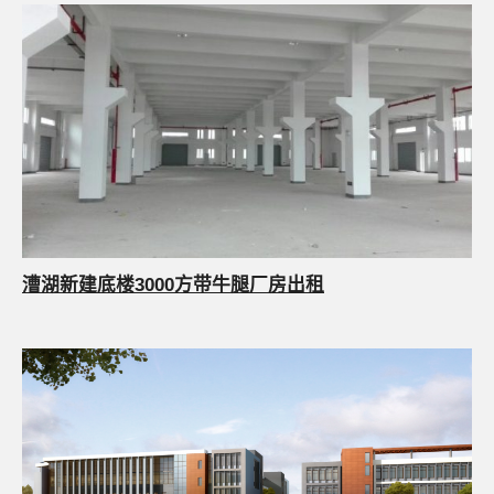
漕湖新建底楼3000方带牛腿厂房出租