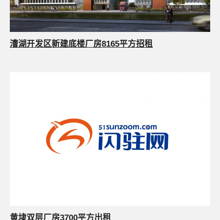
漕湖开发区新建底楼厂房8165平方招租
黄埭双层厂房3700平方出租