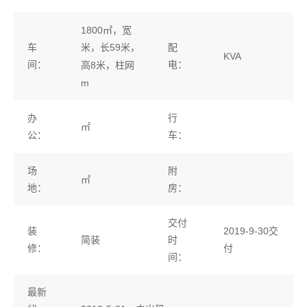
1800㎡，宽
车
配
米，长59米，
KVA
间：
电：
高8米，柱网
m
办
行
㎡
公：
车：
场
附
㎡
地：
房：
交付
装
2019-9-30交
简装
时
付
修：
间：
最新