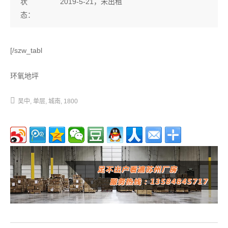
2019-5-21，未出租
状
态：
[/szw_tabl
环氧地坪
吴中
单层
城南
1800