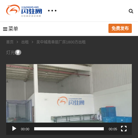
免费发布
菜单
首页
出租
吴中城南单层厂房1800方出租
灯光
视
频
播
放
器
00:00
00:05