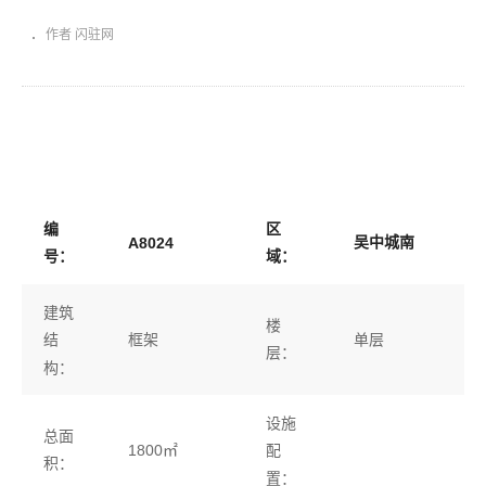
作者 闪驻网
编
区
吴中城南
A8024
号：
域：
建筑
楼
框架
单层
结
层：
构：
设施
总面
1800㎡
配
积：
置：