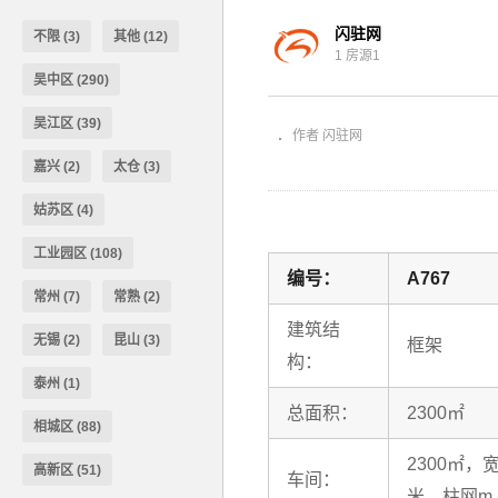
闪驻网
不限
(3)
其他
(12)
1 房源1
相城太平3200方多层厂房出租
吴中区
(290)
吴江区
(39)
作者 闪驻网
嘉兴
(2)
太仓
(3)
姑苏区
(4)
工业园区
(108)
编号：
A767
常州
(7)
常熟
(2)
建筑结
无锡
(2)
昆山
(3)
框架
构：
泰州
(1)
总面积：
2300㎡
相城区
(88)
2300㎡，
高新区
(51)
车间：
米，柱网m