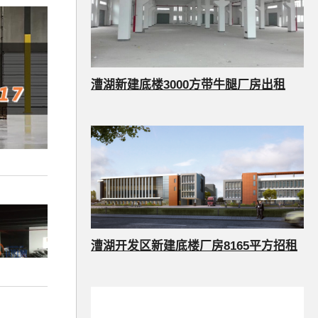
漕湖新建底楼3000方带牛腿厂房出租
漕湖开发区新建底楼厂房8165平方招租