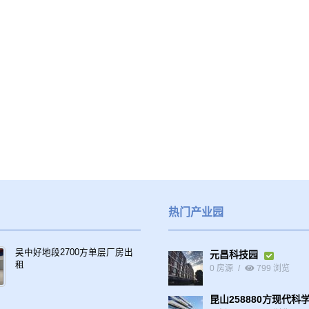
热门产业园
吴中好地段2700方单层厂房出
元昌科技园
租
0 房源
799 浏览
昆山258880方现代科