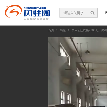
首页
出租
吴中浦庄底楼2300方厂房
视
频
播
放
器