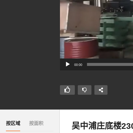
00:00
按区域
按面积
吴中浦庄底楼23