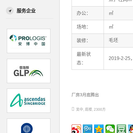
服务企业
办公：
㎡
场地：
㎡
毛坯
装修：
最新状
2019-2-
态：
厂房3月底腾出
吴中
底楼
2300方