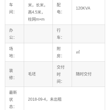
车
配
米，长米，
120KVA
间：
电：
高4.5米，
柱网m×m
办
行
公：
车：
场
附
㎡
地：
房：
交付
装
毛坯
随时交付
时
修：
间：
最新
2018-09-4，未出租
状
态：