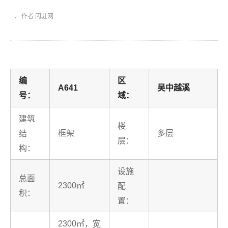
作者 闪驻网
编
区
A641
吴中越溪
号：
域：
建筑
楼
框架
多层
结
层：
构：
设施
总面
2300㎡
配
积：
置：
2300㎡，宽