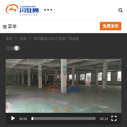
免费发布
菜单
首页
出租
吴中越溪2300方多层厂房出租
灯光
视
频
播
放
器
00:00
00:14