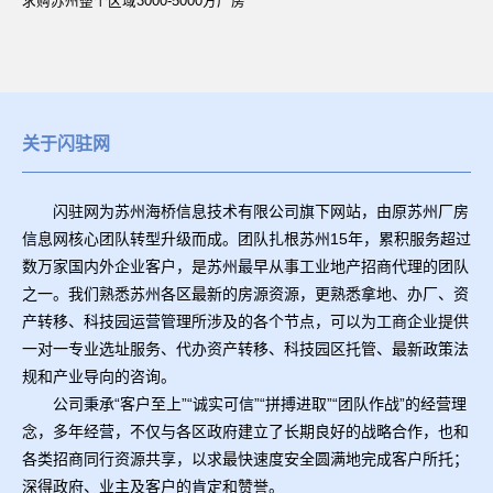
求购苏州整个区域3000-5000方厂房
关于闪驻网
闪驻网为苏州海桥信息技术有限公司旗下网站，由原苏州厂房
信息网核心团队转型升级而成。团队扎根苏州15年，累积服务超过
数万家国内外企业客户，是苏州最早从事工业地产招商代理的团队
之一。我们熟悉苏州各区最新的房源资源，更熟悉拿地、办厂、资
产转移、科技园运营管理所涉及的各个节点，可以为工商企业提供
一对一专业选址服务、代办资产转移、科技园区托管、最新政策法
规和产业导向的咨询。
公司秉承“客户至上”“诚实可信”“拼搏进取”“团队作战”的经营理
念，多年经营，不仅与各区政府建立了长期良好的战略合作，也和
各类招商同行资源共享，以求最快速度安全圆满地完成客户所托；
深得政府、业主及客户的肯定和赞誉。