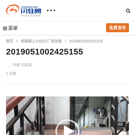
免费发布
菜单
首页
相城楼上1000方厂房出租
2019051002425155
2019051002425155
作者 闪驻网
0 点赞
视
频
播
放
器