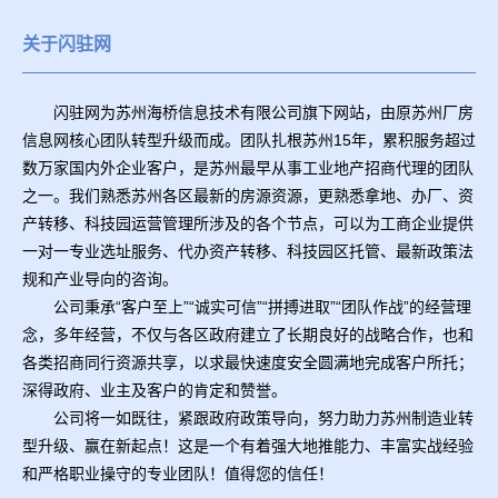
关于闪驻网
闪驻网为苏州海桥信息技术有限公司旗下网站，由原苏州厂房
信息网核心团队转型升级而成。团队扎根苏州15年，累积服务超过
数万家国内外企业客户，是苏州最早从事工业地产招商代理的团队
之一。我们熟悉苏州各区最新的房源资源，更熟悉拿地、办厂、资
产转移、科技园运营管理所涉及的各个节点，可以为工商企业提供
一对一专业选址服务、代办资产转移、科技园区托管、最新政策法
规和产业导向的咨询。
公司秉承“客户至上”“诚实可信”“拼搏进取”“团队作战”的经营理
念，多年经营，不仅与各区政府建立了长期良好的战略合作，也和
各类招商同行资源共享，以求最快速度安全圆满地完成客户所托；
深得政府、业主及客户的肯定和赞誉。
公司将一如既往，紧跟政府政策导向，努力助力苏州制造业转
型升级、赢在新起点！这是一个有着强大地推能力、丰富实战经验
和严格职业操守的专业团队！值得您的信任！