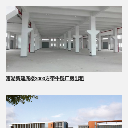
漕湖新建底楼3000方带牛腿厂房出租