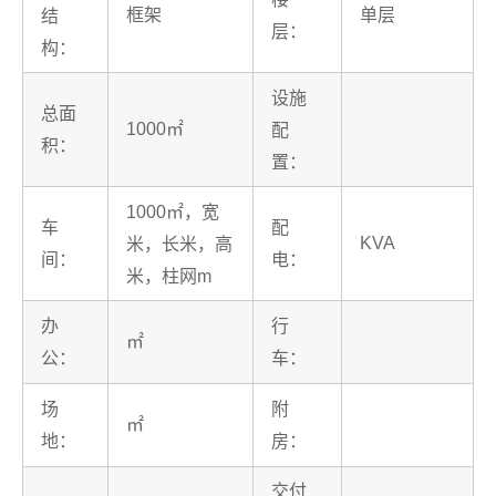
框架
单层
结
层：
构：
设施
总面
1000㎡
配
积：
置：
1000㎡，宽
车
配
KVA
米，长米，高
间：
电：
米，柱网m
办
行
㎡
公：
车：
场
附
㎡
地：
房：
交付