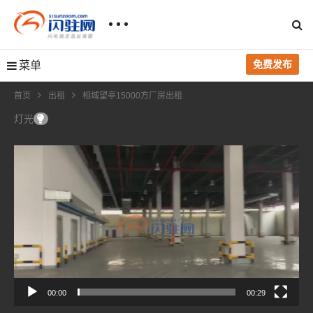
免费发布
菜单
首页
出租
相城望亭15000方厂房出租
灯光
视
频
播
放
器
00:00
00:29