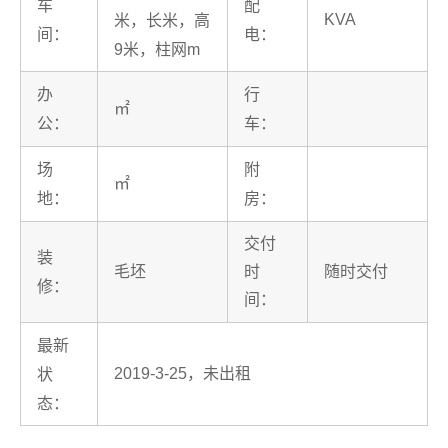
车
配
KVA
米，长米，高
间：
电：
9米，柱网m
办
行
㎡
公：
车：
场
附
㎡
地：
房：
交付
装
毛坯
时
随时交付
修：
间：
最新
2019-3-25，未出租
状
态：