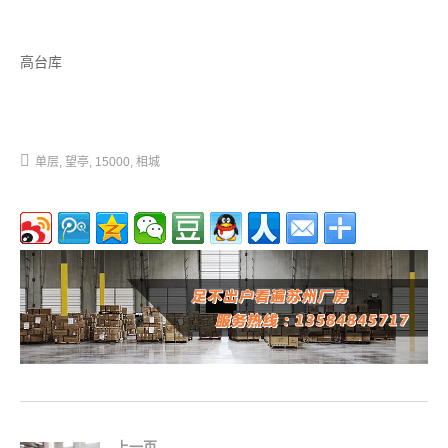
高台库
单层
望亭
15000
相城
上一页