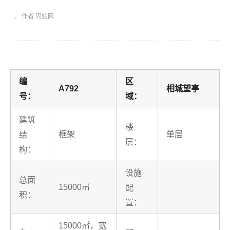
作者 闪驻网
编
区
A792
相城望亭
号：
域：
建筑
楼
框架
单层
结
层：
构：
设施
总面
15000㎡
配
积：
置：
15000㎡，宽