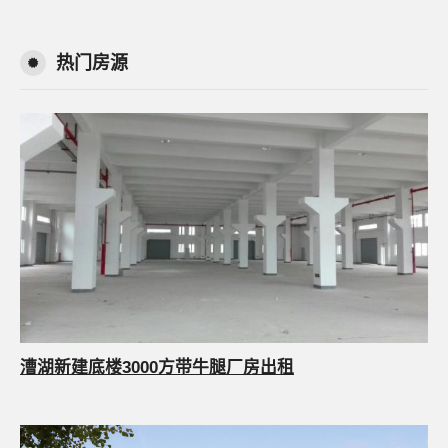
热门房源
漕湖新建底楼3000方带牛腿厂房出租