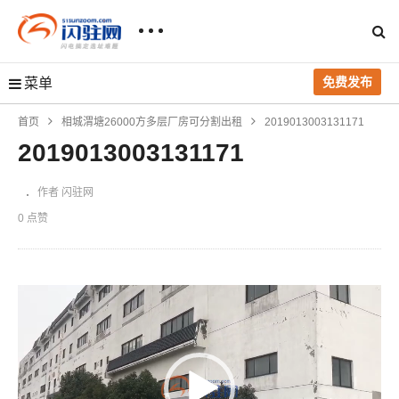
免费发布
菜单
首页
相城渭塘26000方多层厂房可分割出租
2019013003131171
2019013003131171
作者 闪驻网
0 点赞
视
频
播
放
器