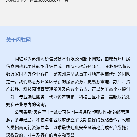
求购苏州整个区域3000-5000方厂房
关于闪驻网
闪驻网为苏州海桥信息技术有限公司旗下网站，由原苏州厂房
信息网核心团队转型升级而成。团队扎根苏州15年，累积服务超过
数万家国内外企业客户，是苏州最早从事工业地产招商代理的团队
之一。我们熟悉苏州各区最新的房源资源，更熟悉拿地、办厂、资
产转移、科技园运营管理所涉及的各个节点，可以为工商企业提供
一对一专业选址服务、代办资产转移、科技园区托管、最新政策法
规和产业导向的咨询。
公司秉承“客户至上”“诚实可信”“拼搏进取”“团队作战”的经营理
念，多年经营，不仅与各区政府建立了长期良好的战略合作，也和
各类招商同行资源共享，以求最快速度安全圆满地完成客户所托；
深得政府、业主及客户的肯定和赞誉。