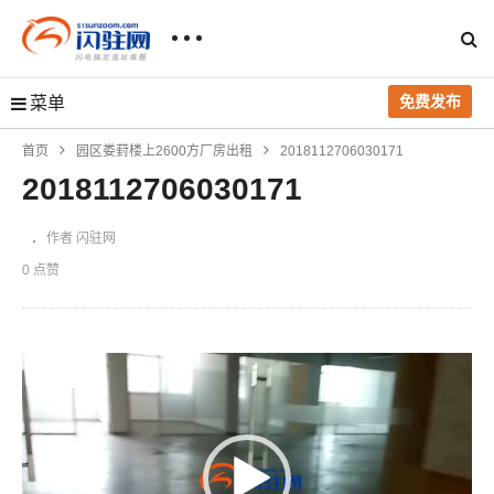
免费发布
菜单
首页
园区娄葑楼上2600方厂房出租
2018112706030171
2018112706030171
作者 闪驻网
0 点赞
视
频
播
放
器