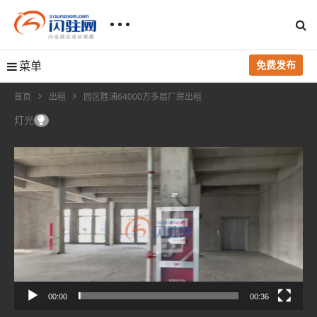
免费发布
菜单
首页
出租
园区胜浦64000方多层厂房出租
灯光
视
频
播
放
器
00:00
00:36