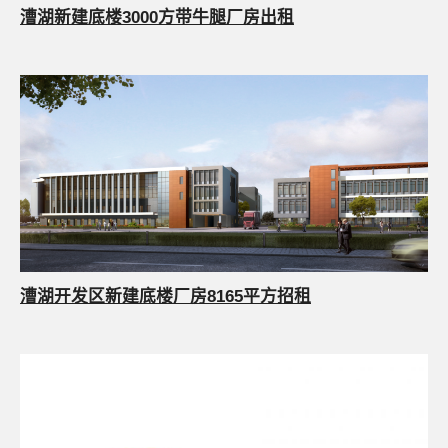
漕湖新建底楼3000方带牛腿厂房出租
漕湖开发区新建底楼厂房8165平方招租