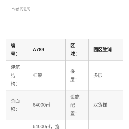
作者 闪驻网
编
区
A789
园区胜浦
号：
域：
建筑
楼
框架
多层
结
层：
构：
设施
总面
64000㎡
双货梯
配
积：
置：
64000㎡，宽