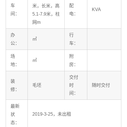
车
配
米，长米，高
KVA
间：
电：
5.1-7.9米，柱
网m
办
行
㎡
公：
车：
场
附
㎡
地：
房：
交付
装
毛坯
时
随时交付
修：
间：
最新
2019-3-25，未出租
状
态：