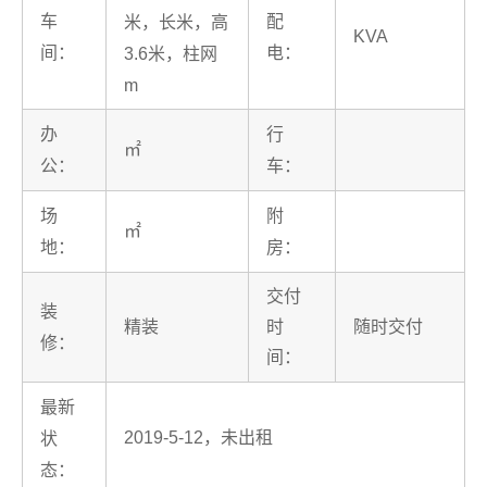
车
配
米，长米，高
KVA
间：
电：
3.6米，柱网
m
办
行
㎡
公：
车：
场
附
㎡
地：
房：
交付
装
精装
时
随时交付
修：
间：
最新
2019-5-12，未出租
状
态：