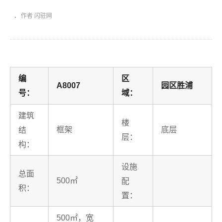
作者 闪驻网
编
区
A8007
园区胜浦
号：
域：
建筑
楼
框架
底层
结
层：
构：
设施
总面
500㎡
配
积：
置：
500㎡，宽