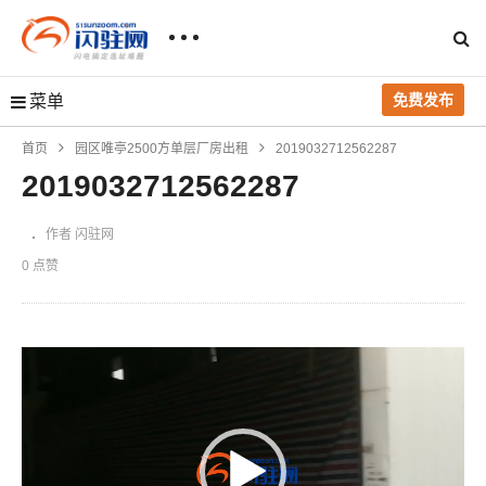
免费发布
菜单
首页
园区唯亭2500方单层厂房出租
2019032712562287
2019032712562287
作者 闪驻网
0 点赞
视
频
播
放
器