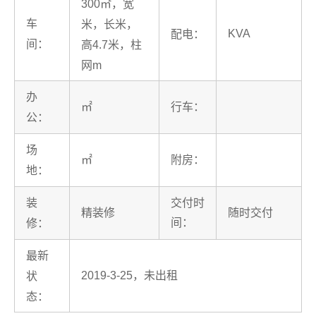
300㎡，宽
车
米，长米，
KVA
配电：
间：
高4.7米，柱
网m
办
㎡
行车：
公：
场
㎡
附房：
地：
装
交付时
精装修
随时交付
间：
修：
最新
2019-3-25，未出租
状
态：