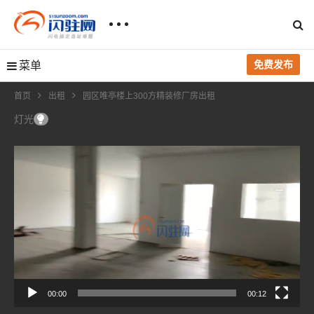
免费发布
菜单
首页
出租
园区唯亭楼上300方精装修厂房出租
灯光
视
频
播
放
器
00:00
00:12