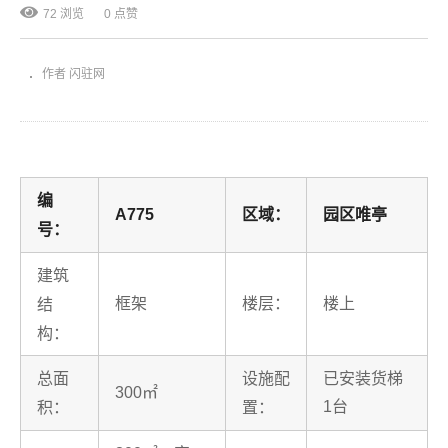
72 浏览
0 点赞
作者 闪驻网
编
A775
区域：
园区唯亭
号：
建筑
楼层：
框架
楼上
结
构：
总面
设施配
已安装货梯
300㎡
1台
积：
置：