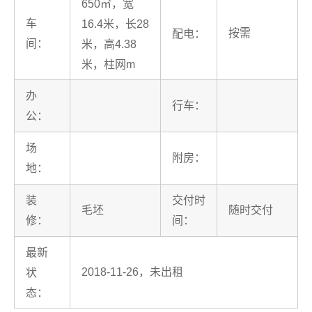
650㎡，宽
车
16.4米，长28
按需
配电：
间：
米，高4.38
米，柱网m
办
行车：
公：
场
附房：
地：
装
交付时
毛坯
随时交付
修：
间：
最新
2018-11-26，未出租
状
态：