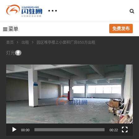
免费发布
菜单
首页
出租
园区唯亭楼上小面积厂房650方出租
灯光
视
频
播
放
器
00:00
00:22