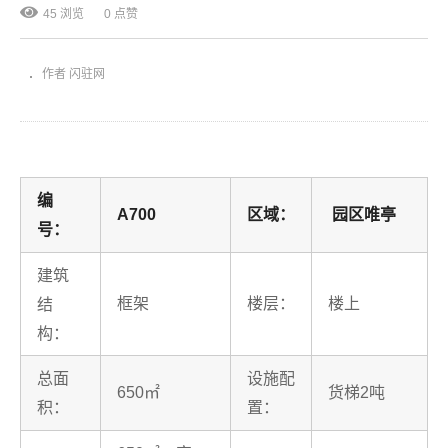
45 浏览
0 点赞
作者 闪驻网
编
A700
区域：
园区唯亭
号：
建筑
框架
楼层：
楼上
结
构：
总面
设施配
650㎡
货梯2吨
积：
置：