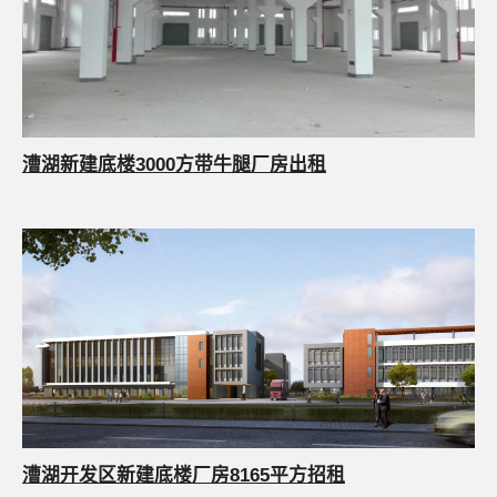
漕湖新建底楼3000方带牛腿厂房出租
漕湖开发区新建底楼厂房8165平方招租