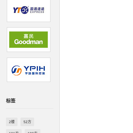
标签
2楼
52方