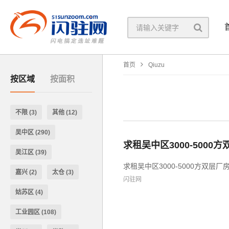
首页
Qiuzu
按区域
按面积
不限
(3)
其他
(12)
吴中区
(290)
求租吴中区3000-5000
吴江区
(39)
求租吴中区3000-5000方双层厂房
嘉兴
(2)
太仓
(3)
闪驻网
姑苏区
(4)
工业园区
(108)