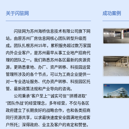
关于闪驻网
成功案例
闪驻网为苏州海桥信息技术有限公司旗下网
站，由原苏州厂房信息网核心团队转型升级而
成。团队扎根苏州15年，累积服务超过数万家国
内外企业客户，是苏州最早从事工业地产招商代
理的团队之一。我们熟悉苏州各区最新的房源资
源，更熟悉拿地、办厂、资产转移、科技园运营
管理所涉及的各个节点，可以为工商企业提供一
对一专业选址服务、代办资产转移、科技园区托
管、最新政策法规和产业导向的咨询。
公司秉承“客户至上”“诚实可信”“拼搏进取”
“团队作战”的经营理念，多年经营，不仅与各区
政府建立了长期良好的战略合作，也和各类招商
同行资源共享，以求最快速度安全圆满地完成客
户所托；深得政府、业主及客户的肯定和赞誉。