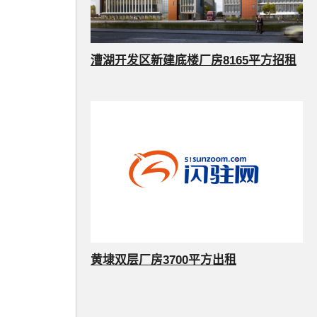
漕湖开发区新建底楼厂房8165平方招租
黄埭双层厂房3700平方出租