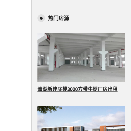
热门房源
漕湖新建底楼3000方带牛腿厂房出租