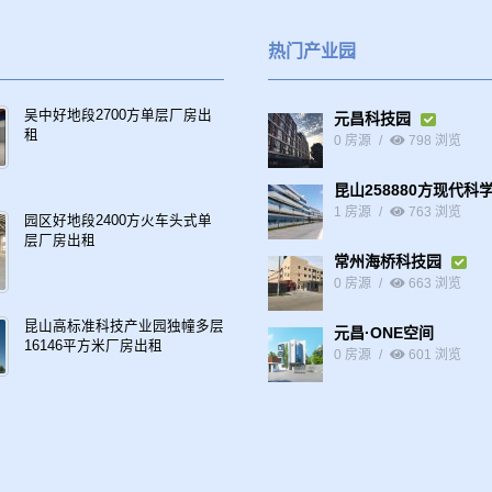
热门产业园
吴中好地段2700方单层厂房出
元昌科技园
租
0 房源
798 浏览
昆山258880方现代科
1 房源
763 浏览
园区好地段2400方火车头式单
层厂房出租
常州海桥科技园
0 房源
663 浏览
昆山高标准科技产业园独幢多层
元昌·ONE空间
16146平方米厂房出租
0 房源
601 浏览