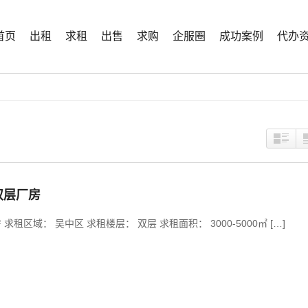
首页
出租
求租
出售
求购
企服圈
成功案例
代办
方双层厂房
 求租区域： 吴中区 求租楼层： 双层 求租面积： 3000-5000㎡ […]