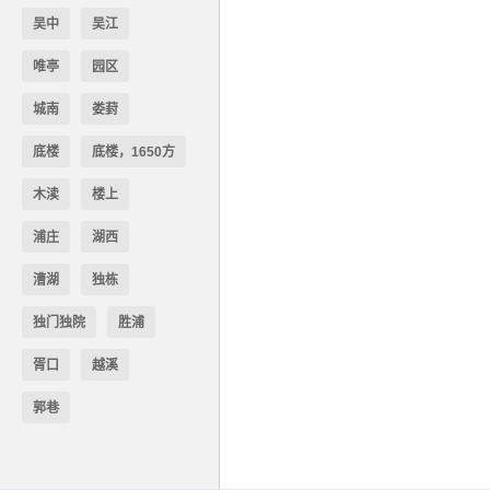
吴中
吴江
唯亭
园区
城南
娄葑
底楼
底楼，1650方
木渎
楼上
浦庄
湖西
漕湖
独栋
独门独院
胜浦
胥口
越溪
郭巷