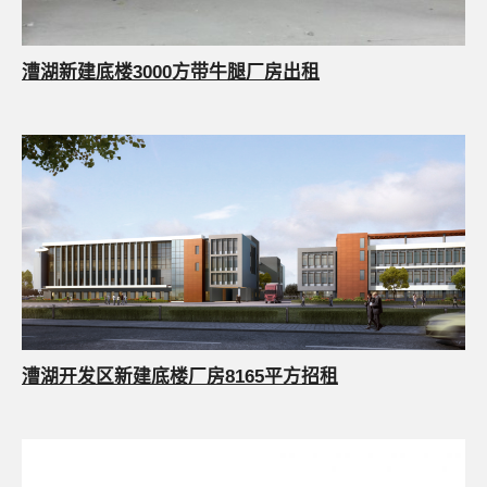
漕湖新建底楼3000方带牛腿厂房出租
漕湖开发区新建底楼厂房8165平方招租