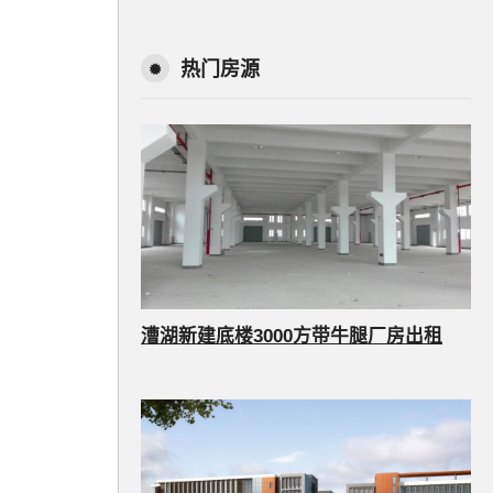
热门房源
漕湖新建底楼3000方带牛腿厂房出租