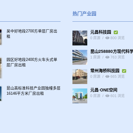
热门产业园
吴中好地段2700方单层厂房出
元昌科技园
租
0 房源
800 浏览
昆山258880方现代科
1 房源
763 浏览
园区好地段2400方火车头式单
层厂房出租
常州海桥科技园
0 房源
665 浏览
昆山高标准科技产业园独幢多层
元昌·ONE空间
16146平方米厂房出租
0 房源
601 浏览