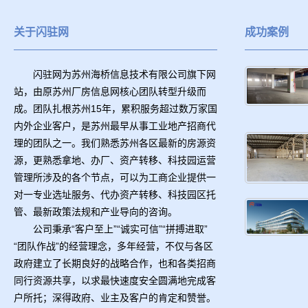
关于闪驻网
成功案例
闪驻网为苏州海桥信息技术有限公司旗下网
站，由原苏州厂房信息网核心团队转型升级而
成。团队扎根苏州15年，累积服务超过数万家国
内外企业客户，是苏州最早从事工业地产招商代
理的团队之一。我们熟悉苏州各区最新的房源资
源，更熟悉拿地、办厂、资产转移、科技园运营
管理所涉及的各个节点，可以为工商企业提供一
对一专业选址服务、代办资产转移、科技园区托
管、最新政策法规和产业导向的咨询。
公司秉承“客户至上”“诚实可信”“拼搏进取”
“团队作战”的经营理念，多年经营，不仅与各区
政府建立了长期良好的战略合作，也和各类招商
同行资源共享，以求最快速度安全圆满地完成客
户所托；深得政府、业主及客户的肯定和赞誉。