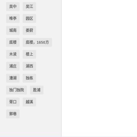
吴中
吴江
唯亭
园区
城南
娄葑
底楼
底楼，1650方
木渎
楼上
浦庄
湖西
漕湖
独栋
独门独院
胜浦
胥口
越溪
郭巷