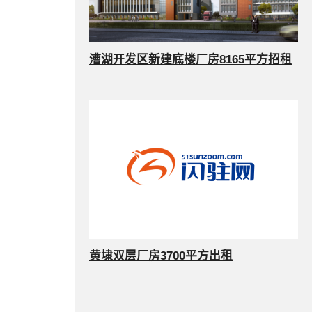
漕湖开发区新建底楼厂房8165平方招租
黄埭双层厂房3700平方出租