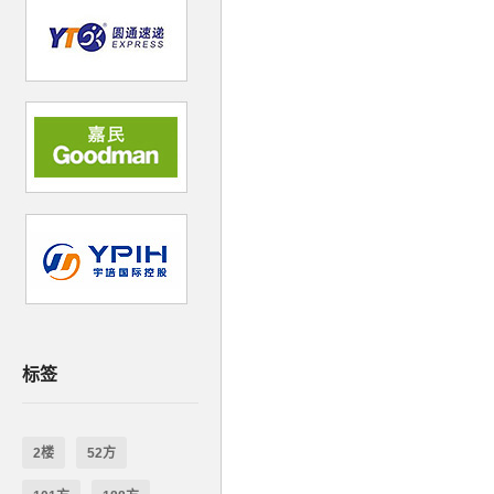
标签
2楼
52方