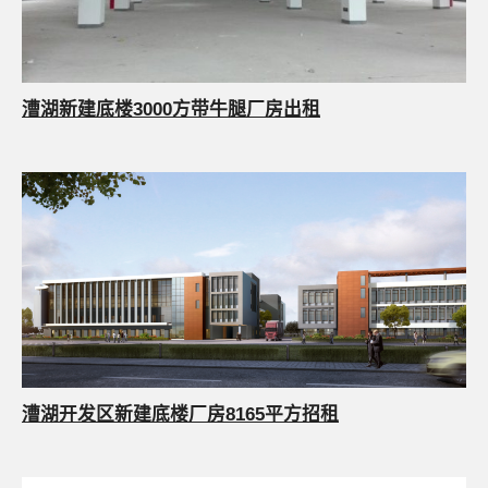
漕湖新建底楼3000方带牛腿厂房出租
漕湖开发区新建底楼厂房8165平方招租