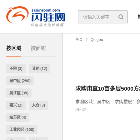
首页
Qiugou
按区域
按面积
不限
(3)
其他
(12)
吴中区
(290)
求购甪直10亩多层5000
吴江区
(39)
求购区域：吴中区 求购楼层：多层
嘉兴
(2)
太仓
(3)
闪租网
姑苏区
(4)
工业园区
(108)