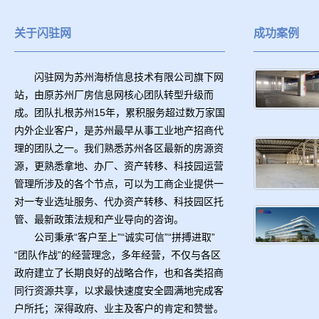
关于闪驻网
成功案例
闪驻网为苏州海桥信息技术有限公司旗下网
站，由原苏州厂房信息网核心团队转型升级而
成。团队扎根苏州15年，累积服务超过数万家国
内外企业客户，是苏州最早从事工业地产招商代
理的团队之一。我们熟悉苏州各区最新的房源资
源，更熟悉拿地、办厂、资产转移、科技园运营
管理所涉及的各个节点，可以为工商企业提供一
对一专业选址服务、代办资产转移、科技园区托
管、最新政策法规和产业导向的咨询。
公司秉承“客户至上”“诚实可信”“拼搏进取”
“团队作战”的经营理念，多年经营，不仅与各区
政府建立了长期良好的战略合作，也和各类招商
同行资源共享，以求最快速度安全圆满地完成客
户所托；深得政府、业主及客户的肯定和赞誉。