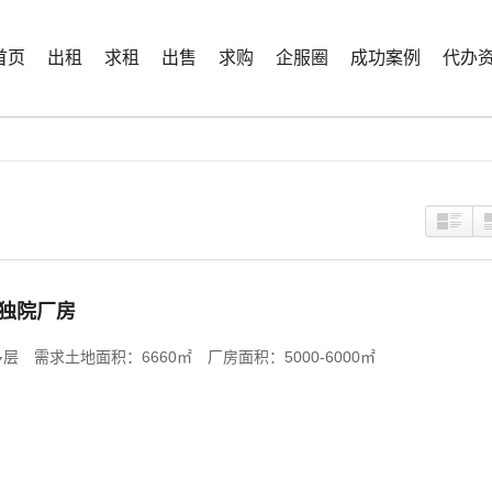
首页
出租
求租
出售
求购
企服圈
成功案例
代办
方独院厂房
 需求土地面积：6660㎡ 厂房面积：5000-6000㎡