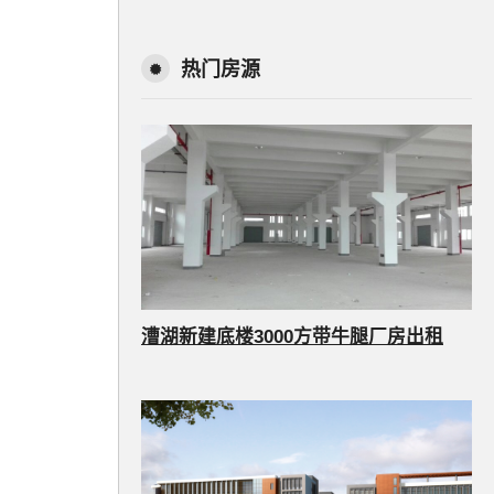
热门房源
漕湖新建底楼3000方带牛腿厂房出租