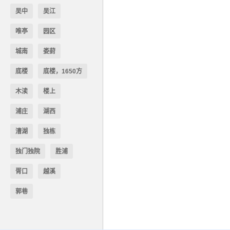
吴中
吴江
唯亭
园区
城南
娄葑
底楼
底楼，1650方
木渎
楼上
浦庄
湖西
漕湖
独栋
独门独院
胜浦
胥口
越溪
郭巷