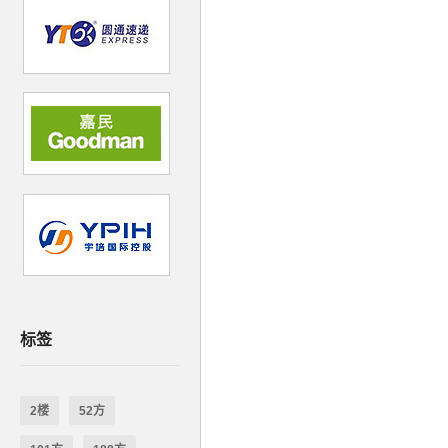
标签
2楼
52方