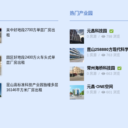
热门产业园
吴中好地段2700方单层厂房出
元昌科技园
租
0 房源
798 浏览
昆山258880方现代科
1 房源
763 浏览
园区好地段2400方火车头式单
层厂房出租
常州海桥科技园
0 房源
663 浏览
昆山高标准科技产业园独幢多层
元昌·ONE空间
16146平方米厂房出租
0 房源
601 浏览