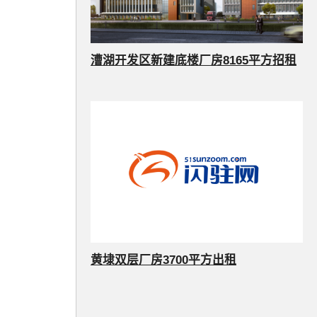
漕湖开发区新建底楼厂房8165平方招租
黄埭双层厂房3700平方出租