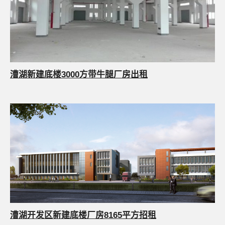
漕湖新建底楼3000方带牛腿厂房出租
漕湖开发区新建底楼厂房8165平方招租