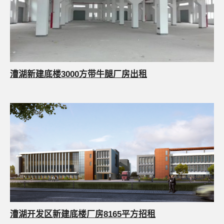
漕湖新建底楼3000方带牛腿厂房出租
漕湖开发区新建底楼厂房8165平方招租