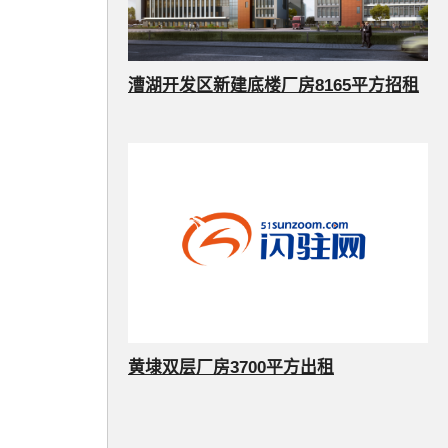
漕湖开发区新建底楼厂房8165平方招租
黄埭双层厂房3700平方出租