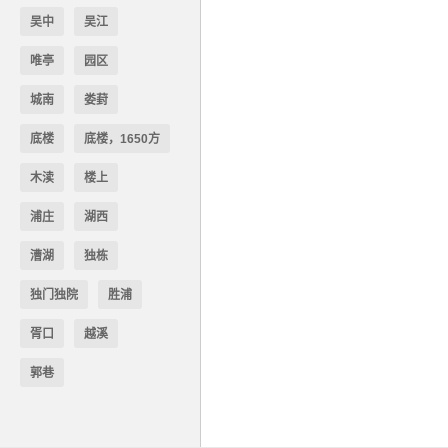
吴中
吴江
唯亭
园区
城南
娄葑
底楼
底楼，1650方
木渎
楼上
浦庄
湖西
漕湖
独栋
独门独院
胜浦
胥口
越溪
郭巷