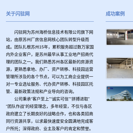
关于闪驻网
成功案例
闪驻网为苏州海桥信息技术有限公司旗下网
站，由原苏州厂房信息网核心团队转型升级而
成。团队扎根苏州15年，累积服务超过数万家国
内外企业客户，是苏州最早从事工业地产招商代
理的团队之一。我们熟悉苏州各区最新的房源资
源，更熟悉拿地、办厂、资产转移、科技园运营
管理所涉及的各个节点，可以为工商企业提供一
对一专业选址服务、代办资产转移、科技园区托
管、最新政策法规和产业导向的咨询。
公司秉承“客户至上”“诚实可信”“拼搏进取”
“团队作战”的经营理念，多年经营，不仅与各区
政府建立了长期良好的战略合作，也和各类招商
同行资源共享，以求最快速度安全圆满地完成客
户所托；深得政府、业主及客户的肯定和赞誉。