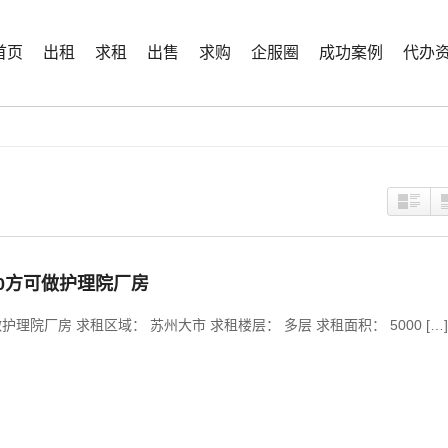
首页
出租
求租
出售
求购
企服圈
成功案例
代办
000方可做护理院厂房
做护理院厂房 求租区域： 苏州大市 求租楼层： 多层 求租面积： 5000 […]