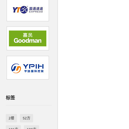
标签
2楼
52方