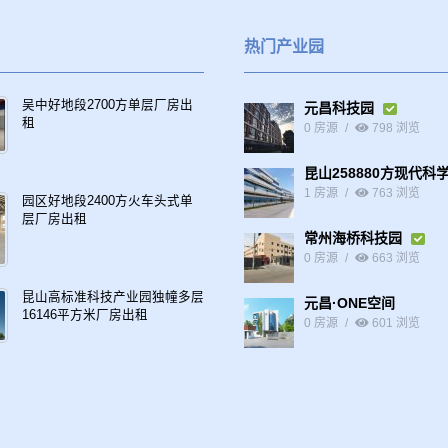
热门产业园
吴中好地段2700方单层厂房出
元昌科技园
租
0 房源
798 浏览
昆山258880方现代科
1 房源
763 浏览
园区好地段2400方火车头式单
层厂房出租
常州海桥科技园
0 房源
663 浏览
昆山高标准科技产业园独幢多层
元昌·ONE空间
16146平方米厂房出租
0 房源
601 浏览