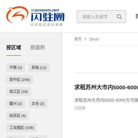
首页
Qiuzu
按区域
按面积
不限
(3)
其他
(12)
吴中区
(290)
求租苏州大市内5000-6
吴江区
(39)
求租苏州大市内5000-6000方可
嘉兴
(2)
太仓
(3)
闪驻网
姑苏区
(4)
工业园区
(108)