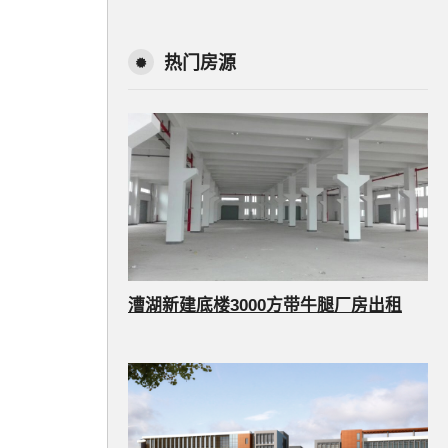
热门房源
漕湖新建底楼3000方带牛腿厂房出租