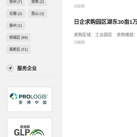
常州
(7)
常熟
(2)
闪驻网
无锡
(2)
昆山
(3)
日企求购园区湖东30亩1万
泰州
(1)
求购区域：工业园区 求购楼层：单层
相城区
(88)
闪租网
高新区
(51)
服务企业