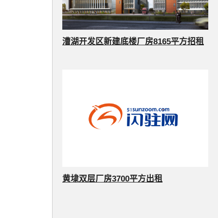
漕湖开发区新建底楼厂房8165平方招租
黄埭双层厂房3700平方出租