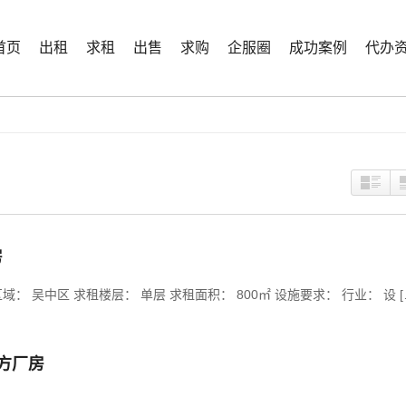
首页
出租
求租
出售
求购
企服圈
成功案例
代办
房
： 吴中区 求租楼层： 单层 求租面积： 800㎡ 设施要求： 行业： 设 [
0方厂房