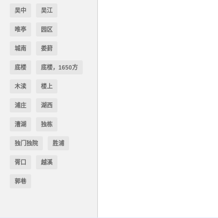
吴中
吴江
唯亭
园区
城南
娄葑
底楼
底楼，1650方
木渎
楼上
浦庄
湖西
漕湖
独栋
独门独院
胜浦
胥口
越溪
郭巷