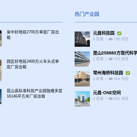
热门产业园
吴中好地段2700方单层厂房出
元昌科技园
租
0 房源
798 浏览
昆山258880方现代科
1 房源
763 浏览
园区好地段2400方火车头式单
层厂房出租
常州海桥科技园
0 房源
664 浏览
昆山高标准科技产业园独幢多层
元昌·ONE空间
16146平方米厂房出租
0 房源
601 浏览