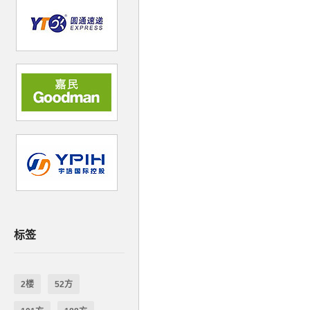
标签
2楼
52方