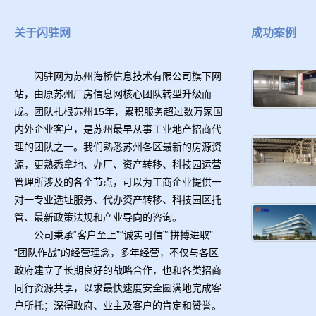
关于闪驻网
成功案例
闪驻网为苏州海桥信息技术有限公司旗下网
站，由原苏州厂房信息网核心团队转型升级而
成。团队扎根苏州15年，累积服务超过数万家国
内外企业客户，是苏州最早从事工业地产招商代
理的团队之一。我们熟悉苏州各区最新的房源资
源，更熟悉拿地、办厂、资产转移、科技园运营
管理所涉及的各个节点，可以为工商企业提供一
对一专业选址服务、代办资产转移、科技园区托
管、最新政策法规和产业导向的咨询。
公司秉承“客户至上”“诚实可信”“拼搏进取”
“团队作战”的经营理念，多年经营，不仅与各区
政府建立了长期良好的战略合作，也和各类招商
同行资源共享，以求最快速度安全圆满地完成客
户所托；深得政府、业主及客户的肯定和赞誉。