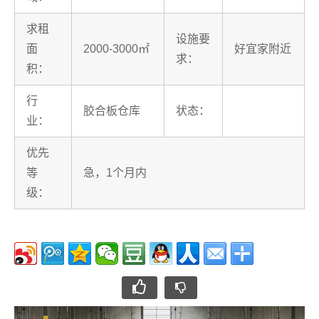
求租
设施要
面
2000-3000㎡
好宜家附近
求：
积：
行
胶合板仓库
状态：
业：
优先
等
急，1个月内
级：