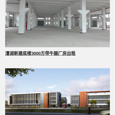
漕湖新建底楼3000方带牛腿厂房出租