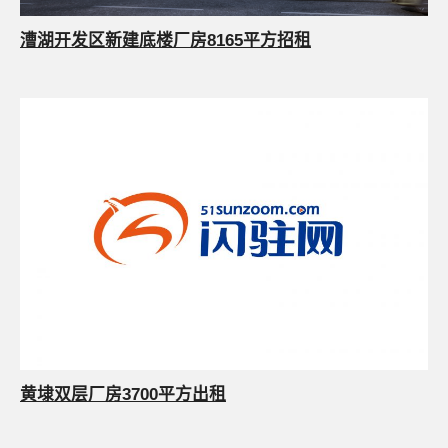
漕湖开发区新建底楼厂房8165平方招租
黄埭双层厂房3700平方出租