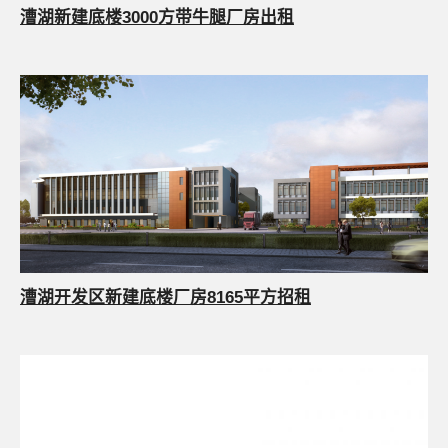
漕湖新建底楼3000方带牛腿厂房出租
漕湖开发区新建底楼厂房8165平方招租