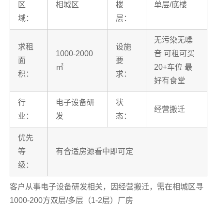
区
相城区
楼
单层/底楼
域：
层：
无污染无噪
求租
设施
1000-2000
音 可租可买
面
要
㎡
20+车位 最
积：
求：
好有食堂
行
电子设备研
状
经营搬迁
业：
发
态：
优先
等
有合适房源看中即可定
级：
客户从事电子设备研发相关，因经营搬迁，需在相城区寻
1000-200方双层/多层（1-2层）厂房