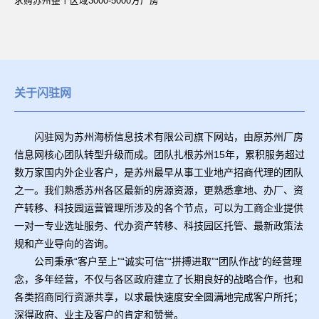
求购苏州整个区域3000-5000方厂房
关于闪驻网
闪驻网为苏州海桥信息技术有限公司旗下网站，由原苏州厂房
信息网核心团队转型升级而成。团队扎根苏州15年，累积服务超过
数万家国内外企业客户，是苏州最早从事工业地产招商代理的团队
之一。我们熟悉苏州各区最新的房源资源，更熟悉拿地、办厂、资
产转移、科技园运营管理所涉及的各个节点，可以为工商企业提供
一对一专业选址服务、代办资产转移、科技园区托管、最新政策法
规和产业导向的咨询。
公司秉承“客户至上”“诚实可信”“拼搏进取”“团队作战”的经营理
念，多年经营，不仅与各区政府建立了长期良好的战略合作，也和
各类招商同行资源共享，以求最快速度安全圆满地完成客户所托；
深得政府、业主及客户的肯定和赞誉。