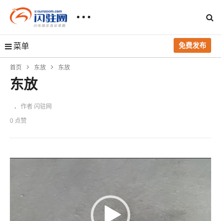
免费发布
菜单
首页
东放
东放
东放
作者 闪驻网
0 点赞
视
频
播
放
器