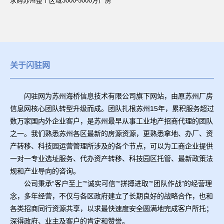
求购苏州整个区域3000-5000方厂房
关于闪驻网
闪驻网为苏州海桥信息技术有限公司旗下网站，由原苏州厂房
信息网核心团队转型升级而成。团队扎根苏州15年，累积服务超过
数万家国内外企业客户，是苏州最早从事工业地产招商代理的团队
之一。我们熟悉苏州各区最新的房源资源，更熟悉拿地、办厂、资
产转移、科技园运营管理所涉及的各个节点，可以为工商企业提供
一对一专业选址服务、代办资产转移、科技园区托管、最新政策法
规和产业导向的咨询。
公司秉承“客户至上”“诚实可信”“拼搏进取”“团队作战”的经营理
念，多年经营，不仅与各区政府建立了长期良好的战略合作，也和
各类招商同行资源共享，以求最快速度安全圆满地完成客户所托；
深得政府、业主及客户的肯定和赞誉。